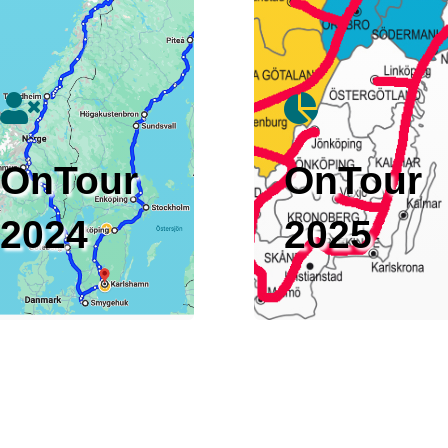


OnTour
OnTour
2024
2025