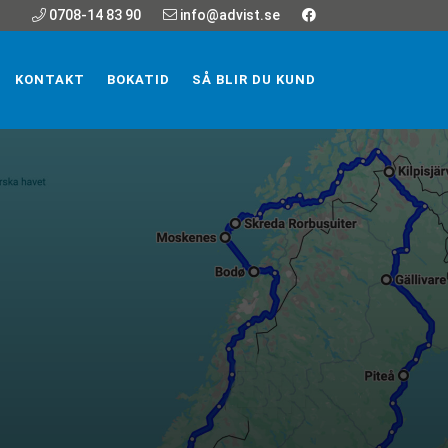
0708-14 83 90
info@advist.se
KONTAKT
BOKATID
SÅ BLIR DU KUND