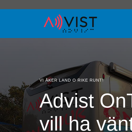
VI ÅKER LAND O RIKE RUNT!
Advist On
vill ha vä