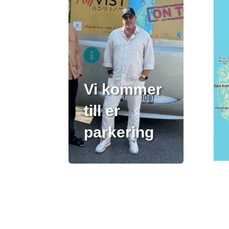

Vi kommer
till er
parkering