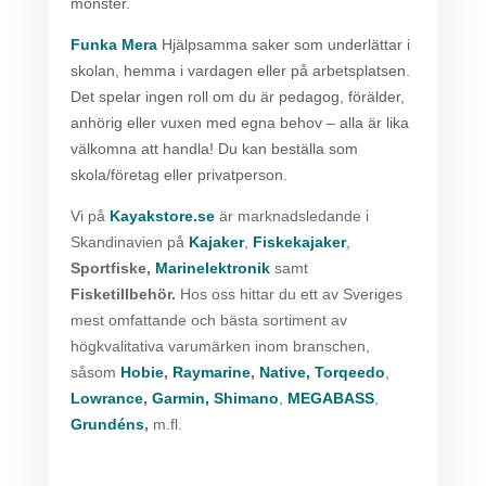
mönster.
Funka Mera
Hjälpsamma saker som underlättar i
skolan, hemma i vardagen eller på arbetsplatsen.
Det spelar ingen roll om du är pedagog, förälder,
anhörig eller vuxen med egna behov – alla är lika
välkomna att handla! Du kan beställa som
skola/företag eller privatperson.
Vi på
Kayakstore.se
är marknadsledande i
Skandinavien på
Kajaker
,
Fiskekajaker
,
Sportfiske,
Marinelektronik
samt
Fisketillbehör.
Hos oss hittar du ett av Sveriges
mest omfattande och bästa sortiment av
högkvalitativa varumärken inom branschen,
såsom
Hobie
,
Raymarine
,
Native,
Torqeedo
,
Lowrance
,
Garmin,
Shimano
,
MEGABASS
,
Grundéns
,
m.fl.