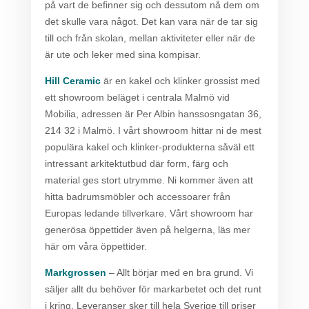
på vart de befinner sig och dessutom nå dem om
det skulle vara något. Det kan vara när de tar sig
till och från skolan, mellan aktiviteter eller när de
är ute och leker med sina kompisar.
Hill Ceramic
är en kakel och klinker grossist med
ett showroom beläget i centrala Malmö vid
Mobilia, adressen är Per Albin hanssosngatan 36,
214 32 i Malmö. I vårt showroom hittar ni de mest
populära kakel och klinker-produkterna såväl ett
intressant arkitektutbud där form, färg och
material ges stort utrymme. Ni kommer även att
hitta badrumsmöbler och accessoarer från
Europas ledande tillverkare. Vårt showroom har
generösa öppettider även på helgerna, läs mer
här om våra öppettider.
Markgrossen
– Allt börjar med en bra grund. Vi
säljer allt du behöver för markarbetet och det runt
i kring. Leveranser sker till hela Sverige till priser