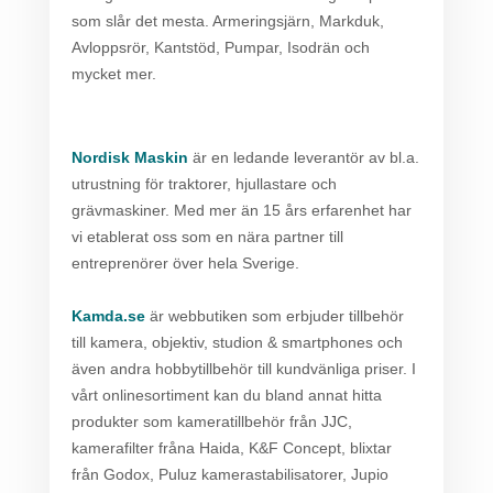
som slår det mesta. Armeringsjärn, Markduk,
Avloppsrör, Kantstöd, Pumpar, Isodrän och
mycket mer.
Nordisk Maskin
är en ledande leverantör av bl.a.
utrustning för traktorer, hjullastare och
grävmaskiner. Med mer än 15 års erfarenhet har
vi etablerat oss som en nära partner till
entreprenörer över hela Sverige.
Kamda.se
är webbutiken som erbjuder tillbehör
till kamera, objektiv, studion & smartphones och
även andra hobbytillbehör till kundvänliga priser. I
vårt onlinesortiment kan du bland annat hitta
produkter som kameratillbehör från JJC,
kamerafilter fråna Haida, K&F Concept, blixtar
från Godox, Puluz kamerastabilisatorer, Jupio