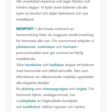
Vår urverkstad reparerar och lagar klockor och
mindre väggur. Vi byter även batterier på alla
typer av klockor och säljer läderband och nya
metallband.
NEWPORT
I vårt breda sortiment av
heminredning hittar du noggrant utvald inredning
för hemmets alla rum. För sovrummet erbjuder vi
påslakanset
,
underlakan
och
överkast
i
premiumkvalitet som ger rummet en härlig
hotellkänsla.
Våra
handdukar
och
badlakan
skapar ett badrum
med harmonisk och stilfull atmosfär. Den som
eftersträvar en välkomnande matplats uppskattar
alla eleganta detaljer
för
dukning
som
champagneglas
och
vinglas
. För
hemmets hjärta, vardagsrummet, har
vi
pälsplädar
av högkvalitativ konstpäls
och
kuddfodral
i tidlösa nyanser och vackra