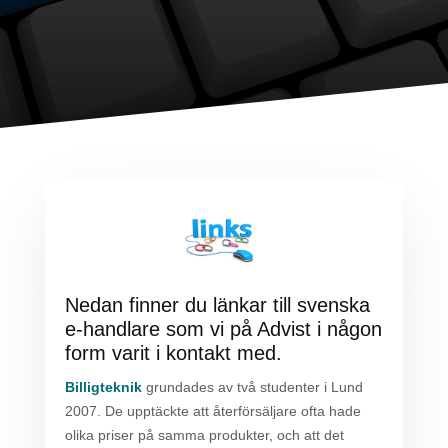
Nedan finner du länkar till svenska
e-handlare som vi på Advist i någon
form varit i kontakt med.
Billigteknik
grundades av två studenter i Lund
2007. De upptäckte att återförsäljare ofta hade
olika priser på samma produkter, och att det