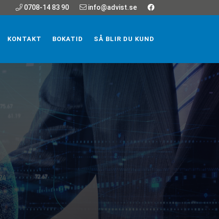
0708-14 83 90
info@advist.se
KONTAKT
BOKATID
SÅ BLIR DU KUND