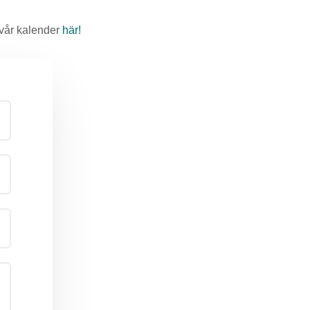
i vår kalender
här!
Alex och
jag har haft mycket