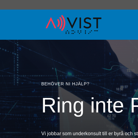
BEHÖVER NI HJÄLP?
Ring inte 
Vi jobbar som underkonsult till er byrå och st