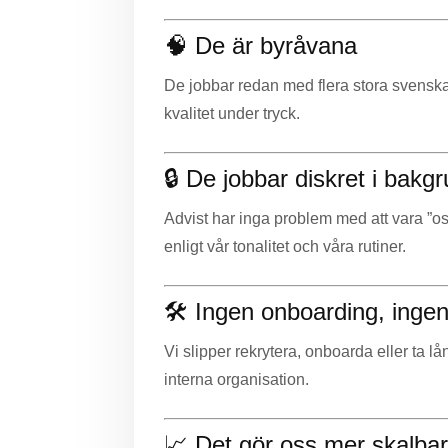
🧠 De är byråvana
De jobbar redan med flera stora svenska 
kvalitet under tryck.
🔒 De jobbar diskret i bakg
Advist har inga problem med att vara ”os
enligt vår tonalitet och våra rutiner.
🛠️ Ingen onboarding, inge
Vi slipper rekrytera, onboarda eller ta l
interna organisation.
📈 Det gör oss mer skalba