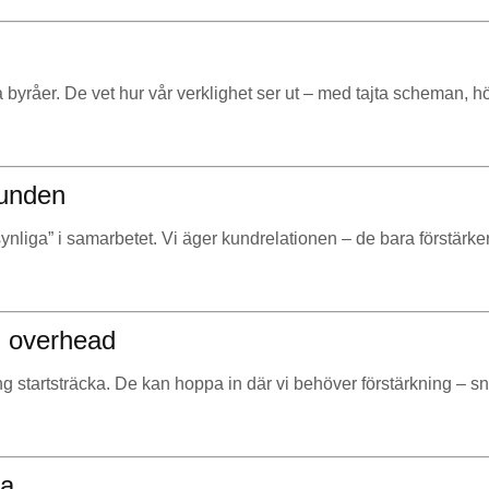
byråer. De vet hur vår verklighet ser ut – med tajta scheman, h
runden
ynliga” i samarbetet. Vi äger kundrelationen – de bara förstärker
n overhead
ång startsträcka. De kan hoppa in där vi behöver förstärkning – sna
ra