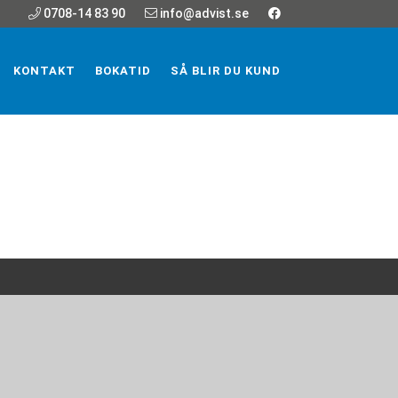
0708-14 83 90
info@advist.se
KONTAKT
BOKATID
SÅ BLIR DU KUND