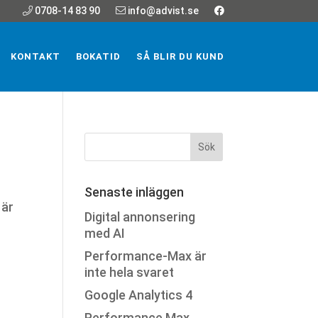
0708-14 83 90
info@advist.se
KONTAKT
BOKATID
SÅ BLIR DU KUND
Senaste inläggen
 är
Digital annonsering
med AI
Performance-Max är
inte hela svaret
Google Analytics 4
Performance Max